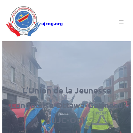
Aller
au
ujcog.org
contenu
L’Union de la Jeunesse
Congolaise Ottawa-Gatineau
(UJC-OG)